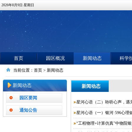
2026年8月9日 星期日
首页
园区概况
新闻动态
科学
当前位置：
首页
> 新闻动态
新闻动态
新闻动态
园区要闻
星河心语（二）聆听心声，遇
通知公告
星河心语（一）银河·596心
“工程物理+计算仿真”中物院银