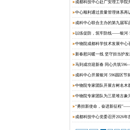
成都科技中心赴广安理工学院
中心顺利通过质量管理体系再
成科中心联合主办的第九届军
以练促防，筑牢防线——银河·
中物院成都科学技术发展中心召
新春慰问暖一线 坚守担当护
马到成功迎新春 同心共筑596
成科中心开展银河·596园区节
中物院专家团队开展古树名木
中物院专家团队为三星堆古象
“勇担新使命，奋进新征程”—
成都科技中心党委召开2026